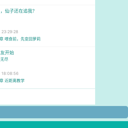
了，仙子还在追我？
3:29:28
9章 喂食前，先变回萝莉
男友开始
出无尽
18:08:56
6章 近距离教学