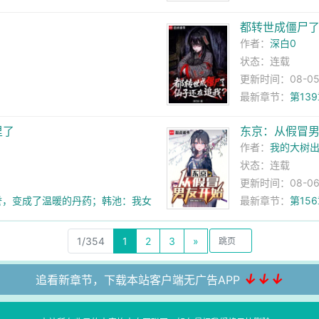
都转世成僵尸
作者：
深白0
状态：连载
更新时间：08-05 2
最新章节：
第13
里了
东京：从假冒
作者：
我的大树
状态：连载
更新时间：08-06 
荣誉，变成了温暖的丹药；韩池：我女
最新章节：
第15
1/354
1
2
3
»
↓↓↓
追看新章节，下载本站客户端无广告APP