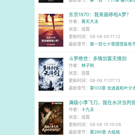
东京1970：我来画哆啦A梦？
作者：
黄天大法
状态：连载
更新时间：08-06 00:11:12
最新章节：
第一百七十章感悟各有
斗罗绝世：多情剑客无情剑
作者：
林子哟
状态：连载
更新时间：08-06 11:07:13
最新章节：
第103章 龙逍遥和叶夕
满级小李飞刀，我在水浒当判
作者：
十九言
状态：连载
更新时间：08-06 15:10:08
最新章节：
第296章 大结局