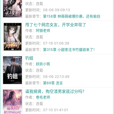
状态：连载
更新时间：08-06 09:09:13
最新章节：
第158章 林薇薇被爆抄袭，还有偷窃
甩了七个网恋女友，开学全奔现了
作者：
阿银老师
状态：连载
更新时间：07-19 01:06:39
最新章节：
第315章 小甜茶沈书竹撬锁来了！
钓姐
作者：
妖妖小筑
状态：连载
更新时间：08-06 22:13:49
最新章节：
第89章 流言
逼我捐肾，掏空渣男家底过分吗？
作者：
卷毛老师
状态：连载
更新时间：07-10 01:41:01