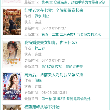
最新章节：
第48章 众叛亲离，这银手铐为你量身定制
红楼老太在七零：全院都得卷起来
作者：
界水.则止
状态：连载
更新时间：07-10 01:41:37
最新章节：
第五十二章 二木头挨打与套麻袋的艺术
我悔婚娶美女知青，你哭什么？
作者：
梦三界
状态：连载
更新时间：07-10 01:41:21
最新章节：
第187章 哎哟，我的财神爷
离婚后，渣前夫大哥对我又争又抢
作者：
简眠
状态：连载
更新时间：08-06 08:13:51
最新章节：
第一卷 第152章 趁她睡着偷吻她
权势巅峰从秘书开始