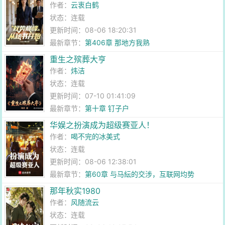
作者：
云衷白鹤
状态：连载
更新时间：08-06 18:20:31
最新章节：
第406章 那地方我熟
重生之殡葬大亨
作者：
炜洁
状态：连载
更新时间：07-10 01:41:09
最新章节：
第十章 钉子户
华娱之扮演成为超级赛亚人！
作者：
喝不完的冰美式
状态：连载
更新时间：08-06 12:38:01
最新章节：
第60章 与马紜的交涉，互联网均势
那年秋实1980
作者：
风随流云
状态：连载