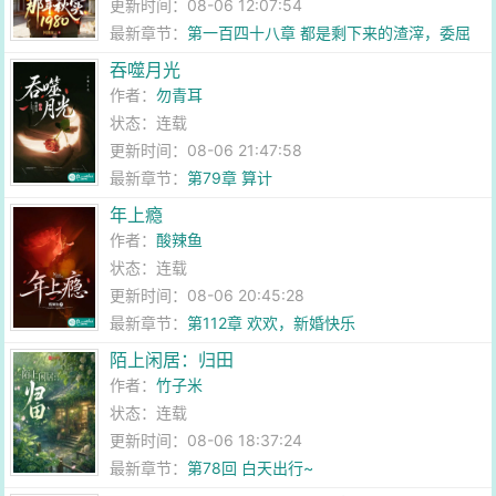
更新时间：08-06 12:07:54
最新章节：
第一百四十八章 都是剩下来的渣滓，委屈
什么？
吞噬月光
作者：
勿青耳
状态：连载
更新时间：08-06 21:47:58
最新章节：
第79章 算计
年上瘾
作者：
酸辣鱼
状态：连载
更新时间：08-06 20:45:28
最新章节：
第112章 欢欢，新婚快乐
陌上闲居：归田
作者：
竹子米
状态：连载
更新时间：08-06 18:37:24
最新章节：
第78回 白天出行~